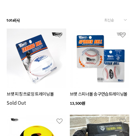
total
(
4
)
브렛 피칭 쓰로잉 트레이닝볼
브렛 스피너볼 송구연습트레이닝볼
Sold Out
원
13,500