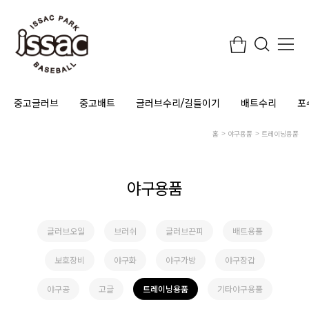
중고글러브
중고배트
글러브수리/길들이기
배트수리
포
홈
야구용품
트레이닝용품
야구용품
글러브오일
브러쉬
글러브끈피
배트용품
보호장비
야구화
야구가방
야구장갑
야구공
고글
트레이닝용품
기타야구용품