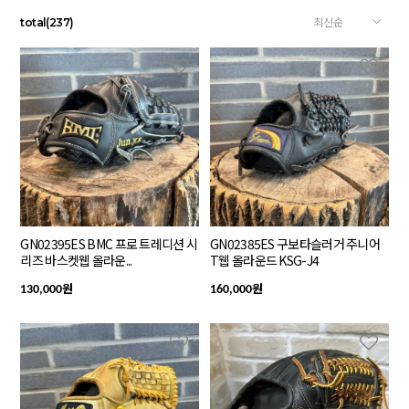
total
(
237
)
GN02395ES BMC 프로 트레디션 시
GN02385ES 구보타슬러거 주니어
리즈 바스켓웹 올라운...
T웹 올라운드 KSG-J4
원
원
130,000
160,000