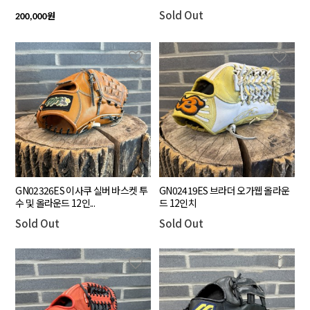
Sold Out
원
200,000
GN02326ES 이사쿠 실버 바스켓 투
GN02419ES 브라더 오가웹 올라운
수 및 올라운드 12인...
드 12인치
Sold Out
Sold Out