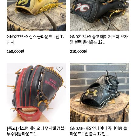
GN02335ES 짐스 올라운드 T웹 12
GN02134ES 중고 메이저 오더 오가
인치
웹 블랙 올라운드 12...
원
원
160,000
210,000
[중고]커스텀 개인오더 무지웹 검빨
GN02360ES 언더아머 쥬니어용 올
투수및올라운드 1...
라운드 T웹 블랙 12인...