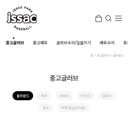
중고글러브
중고배트
글러브수리/길들이기
배트수리
포
홈
중고글러브
올라운드
중고글러브
올라운드
투수
내야수
외야수
일루수
포수
좌투(왼손잡이용)