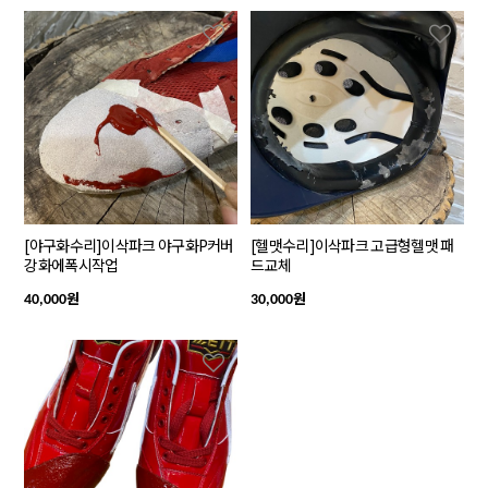
[야구화수리]이삭파크 야구화P커버
[헬맷수리]이삭파크 고급형헬맷 패
강화에폭시작업
드교체
원
원
40,000
30,000