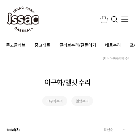
중고글러브
중고배트
글러브수리/길들이기
배트수리
포
홈
야구화/헬맷 수리
야구화/헬맷 수리
야구화수리
헬맷수리
total
(
3
)